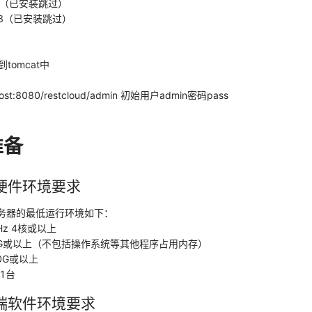
.x（已安装跳过）
0.68（已安装跳过）
tomcat中
lhost:8080/restcloud/admin 初始用户admin密码pass
准备
器硬件环境要求
ETL服务器的最低运行环境如下：
6GHz 4核或以上
G或以上（不包括操作系统等其他程序占用内存）
0G或以上
1台
器端软件环境要求