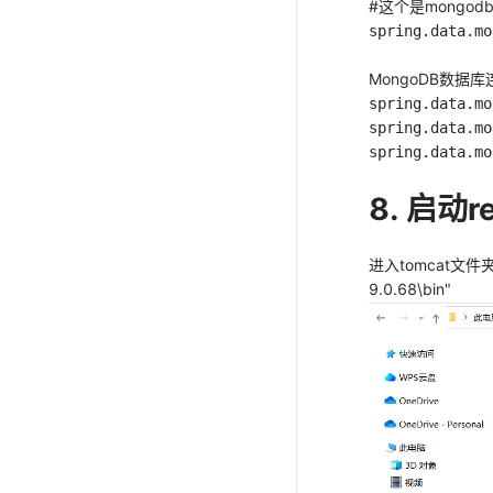
#这个是mongo
spring.data.mo
MongoDB数据
spring.data.mo
spring.data.mo
spring.data.mo
8. 启动re
进入tomcat文件夹
9.0.68\bin"