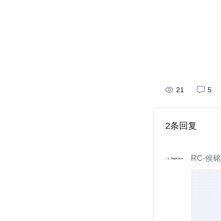
21
5
2
条回复
RC-侯