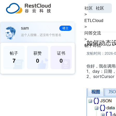
社区
社区
>
ETLCloud
>
sam
楼主
问答交流
这个人很懒，还没有个性签名
>
如何动态设
帖子详情
帖子
获赞
证书
发帖时间：
2026-0
7
0
0
你好，我在调用
1、day：日
2、sortCurs