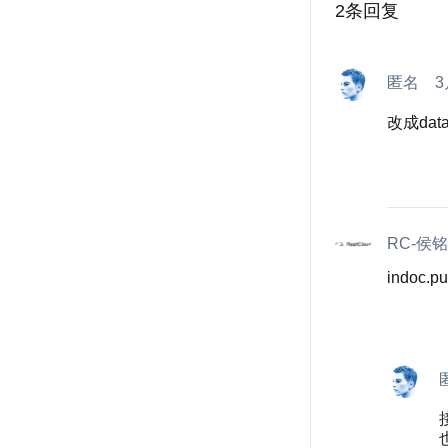
2
条回复
匿名
改成da
RC-侯
indoc.put