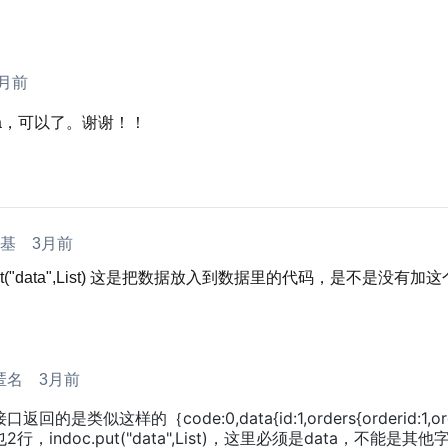
3月前
ta，可以了。谢谢！！
铭基
3月前
("data",List
) 这是把数据放入到数据里的代码，是不是没有加这
匿名
3月前
接口返回的是类似这样的｛code:0,data{id:1,orders{orderid:
也2行，indoc.put("data",List)，这里必须是data，不能是其