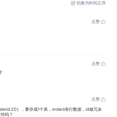
切换为时间正序
点赞
点赞
个
点赞
1,orderid:2}}｝，要存成1个表，orders有行数据，id做冗余
他字符吗？