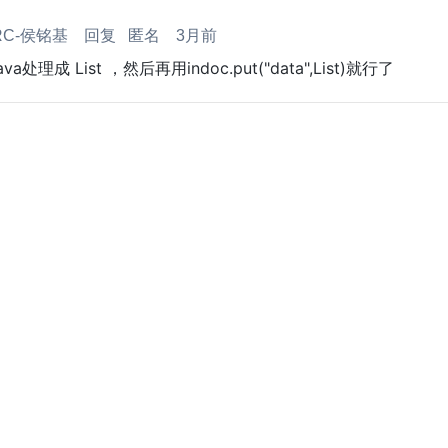
RC-侯铭基
回复
匿名
3月前
java处理成 List
 ，然后再用indoc.put("data",List
)就行了