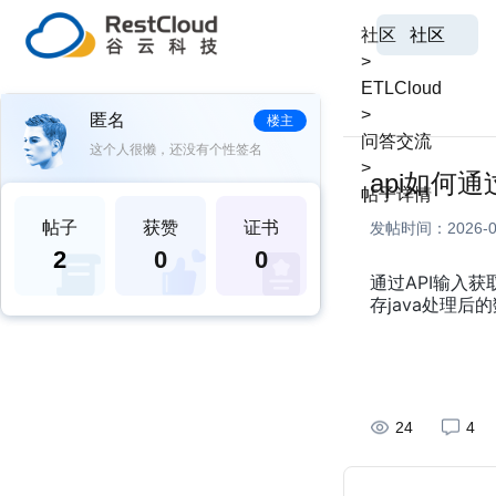
社区
社区
>
ETLCloud
>
匿名
楼主
问答交流
这个人很懒，还没有个性签名
>
api如何
帖子详情
帖子
获赞
证书
发帖时间：
2026-0
2
0
0
通过API输入
存java处理
24
4