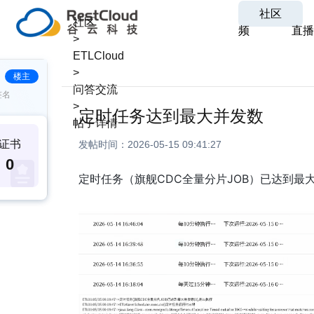
社区
社区
频
直播
>
ETLCloud
>
楼主
问答交流
签名
>
定时任务达到最大并发数
帖子详情
证书
发帖时间：
2026-05-15 09:41:27
0
定时任务（旗舰CDC全量分片JOB）已达到最