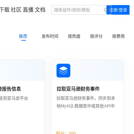
下载
社区
直播
文档
注册/登录
推荐
发布时间
按热度
按评分
按费用
逊报告信息
拉取亚马逊财务事件
息到亚马逊平台
拉取亚马逊财务事件，同步到本
地MySQL数据库中或其他API中
积分：
200