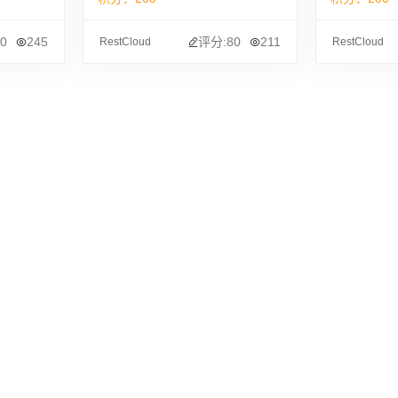
0
245
评分:80
211
RestCloud
RestCloud