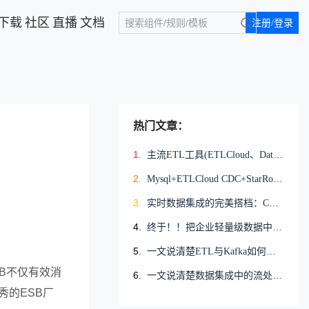
下载
社区
直播
文档
注册/登录
热门文章：
1.
主流ETL工具(ETLCloud、DataX、Kettle)数据传输性能大PK
2.
Mysql+ETLCloud CDC+StarRocks
3.
实时数据集成的完美搭档：CDC技术与Kafka集成的解决方案
4.
终于！！把企业轻量级数据中台的构建路径理清了
5.
一文说清楚ETL与Kafka如何实现集成
B不仅有效消
6.
一文说清楚数据集成中的流处理与批处理的区别
的ESB厂