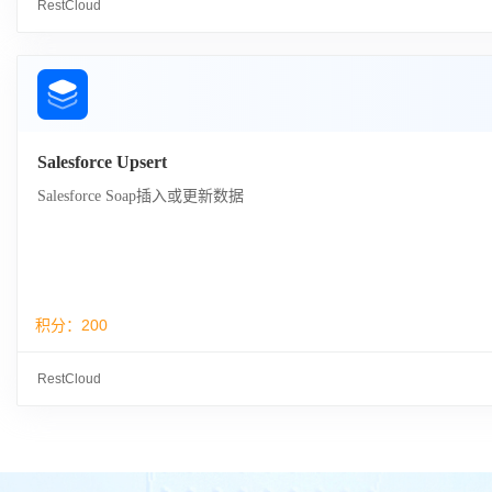
RestCloud
Salesforce Upsert
Salesforce Soap插入或更新数据
积分：
200
RestCloud