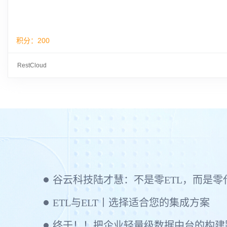
积分：
200
RestCloud
ETL与ELT丨选择适合您的集成方案
终于！！把企业轻量级数据中台的构建