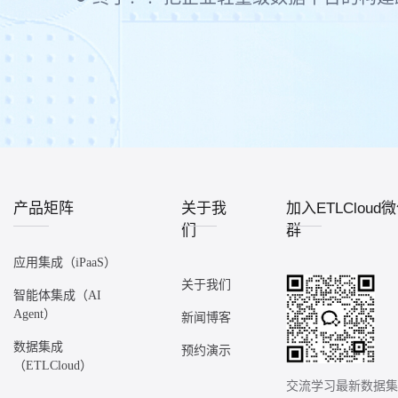
产品矩阵
关于我
加入ETLCloud
们
群
应用集成（iPaaS）
关于我们
智能体集成（AI
Agent）
新闻博客
数据集成
预约演示
（ETLCloud）
交流学习最新数据