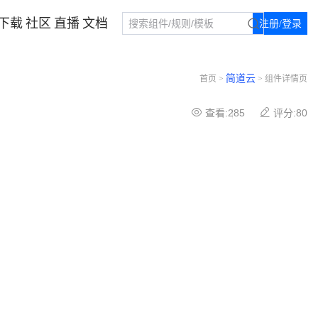
下载
社区
直播
文档
注册/登录
简道云
首页 >
> 组件详情页
查看:285
评分:80