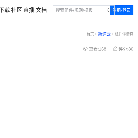
下载
社区
直播
文档
注册/登录
简道云
首页 >
> 组件详情页
查看:168
评分:80