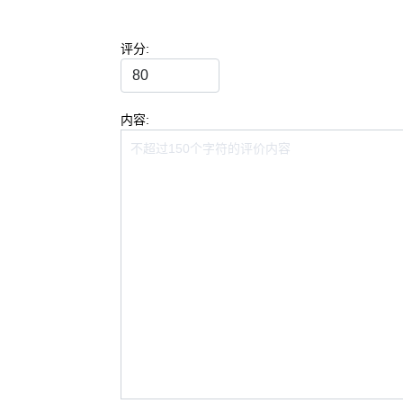
评分:
内容: