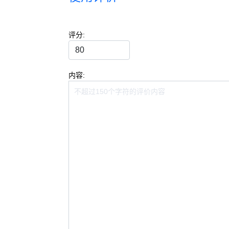
评分:
内容: